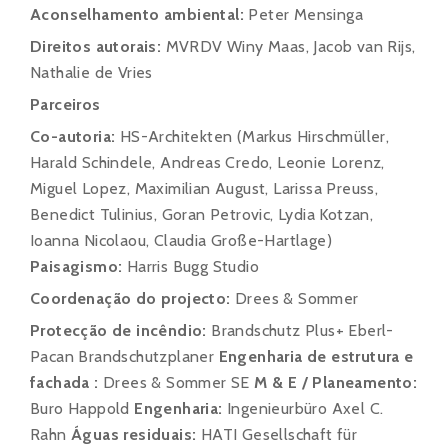
Aconselhamento ambiental:
Peter Mensinga
Direitos autorais:
MVRDV Winy Maas, Jacob van Rijs,
Nathalie de Vries
Parceiros
Co-autoria:
HS-Architekten (Markus Hirschmüller,
Harald Schindele, Andreas Credo, Leonie Lorenz,
Miguel Lopez, Maximilian August, Larissa Preuss,
Benedict Tulinius, Goran Petrovic, Lydia Kotzan,
Ioanna Nicolaou, Claudia Große-Hartlage)
Paisagismo:
Harris Bugg Studio
Coordenação do projecto:
Drees & Sommer
Protecção de incêndio:
Brandschutz Plus+ Eberl-
Pacan Brandschutzplaner
Engenharia de estrutura e
fachada :
Drees & Sommer SE
M & E / Planeamento:
Buro Happold
Engenharia:
Ingenieurbüro Axel C.
Rahn
Águas residuais:
HATI Gesellschaft für